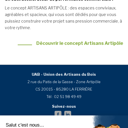
Le concept ARTISANS ARTIPÔLE : des espaces conviviaux,
agréables et spacieux, qui vous sont dédiés pour que vous
puissiez construire votre projet sans pression commerciale, à
votre rythme.
Découvrir le concept Artisans Artipôle
UAB - Union des Artisans du Bois
2 rue du Patis de la Gasse - Zone Artipôle
CS 20015 - 85280 LA FERRIÈRE
Tél :
02 51 98 49 49
Suivez-nous
Artisans Artipôle
Salut c'est nous...